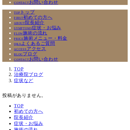
お問い合わせ
CONTACT
トップ
TOP
初めての方へ
FIRST
院長紹介
ABOUT
症状・お悩み
SYMPTOMS
施術の流れ
FLOW
施術メニュー・料金
PRICE
よくあるご質問
Q&A
アクセス
ACCESS
ブログ
BLOG
お問い合わせ
CONTACT
TOP
治療院ブログ
症状など
投稿がありません。
TOP
初めての方へ
院長紹介
症状・お悩み
施術の流れ