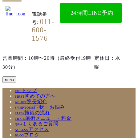
24時間LINE予約
電話番
011-
号:
600-
1576
営業時間：10時〜20時（最終受付19時
定休日：水
30分）
曜
トップ
TOP
初めての方へ
FIRST
院長紹介
ABOUT
症状・お悩み
SYMPTOMS
施術の流れ
FLOW
施術メニュー・料金
PRICE
よくあるご質問
Q&A
アクセス
ACCESS
ブログ
BLOG