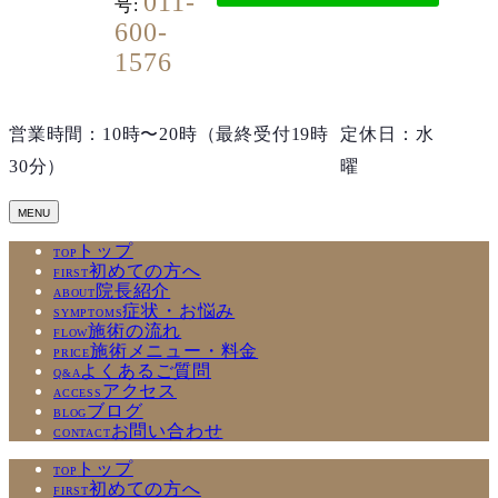
011-
号:
600-
1576
営業時間：10時〜20時（最終受付19時
定休日：水
30分）
曜
トップ
TOP
初めての方へ
FIRST
院長紹介
ABOUT
症状・お悩み
SYMPTOMS
施術の流れ
FLOW
施術メニュー・料金
PRICE
よくあるご質問
Q&A
アクセス
ACCESS
ブログ
BLOG
お問い合わせ
CONTACT
トップ
TOP
初めての方へ
FIRST