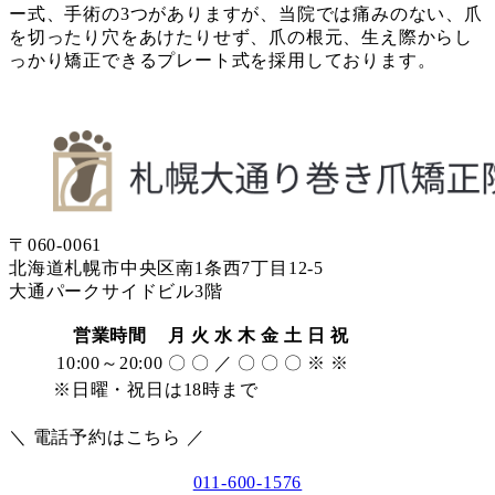
ー式、手術の3つがありますが、当院では痛みのない、爪
を切ったり穴をあけたりせず、爪の根元、生え際からし
っかり矯正できるプレート式を採用しております。
〒060-0061
北海道札幌市中央区南1条西7丁目12-5
大通パークサイドビル3階
営業時間
月
火
水
木
金
土
日
祝
10:00～20:00
〇
〇
／
〇
〇
〇
※
※
※日曜・祝日は18時まで
＼ 電話予約はこちら ／
011-600-1576