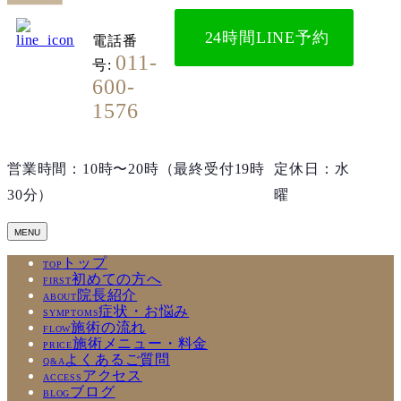
24時間LINE予約
電話番
011-
号:
600-
1576
営業時間：10時〜20時（最終受付19時
定休日：水
30分）
曜
トップ
TOP
初めての方へ
FIRST
院長紹介
ABOUT
症状・お悩み
SYMPTOMS
施術の流れ
FLOW
施術メニュー・料金
PRICE
よくあるご質問
Q&A
アクセス
ACCESS
ブログ
BLOG