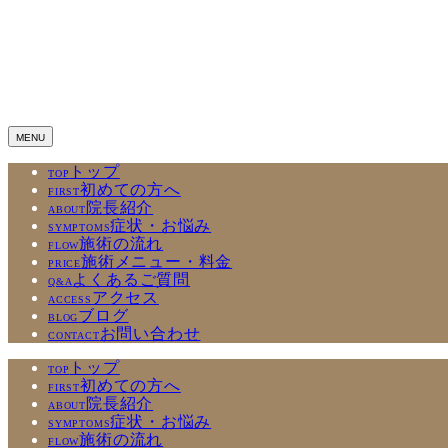
トップ
TOP
初めての方へ
FIRST
院長紹介
ABOUT
症状・お悩み
SYMPTOMS
施術の流れ
FLOW
施術メニュー・料金
PRICE
よくあるご質問
Q&A
アクセス
ACCESS
ブログ
BLOG
お問い合わせ
CONTACT
トップ
TOP
初めての方へ
FIRST
院長紹介
ABOUT
症状・お悩み
SYMPTOMS
施術の流れ
FLOW